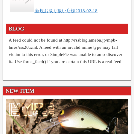
新規お取り扱い店様
2018-02-18
BLOG
A feed could not be found at http://rssblog.ameba.jp/mpb-
lures/rss20.xml. A feed with an invalid mime type may fall
victim to this error, or SimplePie was unable to auto-discover
it.. Use force_feed() if you are certain this URL is a real feed.
NEW ITEM