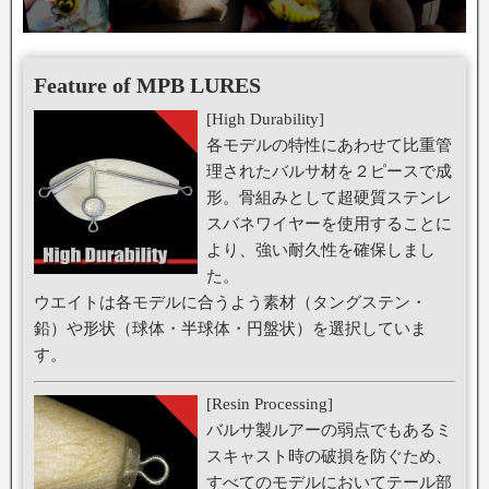
Feature of MPB LURES
[High Durability]
各モデルの特性にあわせて比重管
理されたバルサ材を２ピースで成
形。骨組みとして超硬質ステンレ
スバネワイヤーを使用することに
より、強い耐久性を確保しまし
た。
ウエイトは各モデルに合うよう素材（タングステン・
鉛）や形状（球体・半球体・円盤状）を選択していま
す。
[Resin Processing]
バルサ製ルアーの弱点でもあるミ
スキャスト時の破損を防ぐため、
すべてのモデルにおいてテール部