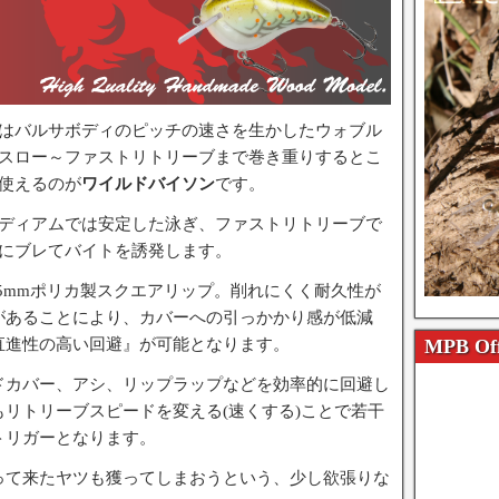
はバルサボディのピッチの速さを生かしたウォブル
スロー～ファストリトリーブまで巻き重りするとこ
使えるのが
ワイルドバイソン
です。
ディアムでは安定した泳ぎ、ファストリトリーブで
にブレてバイトを誘発します。
.5mmポリカ製スクエアリップ。削れにくく耐久性が
があることにより、カバーへの引っかかり感が低減
MPB Off
直進性の高い回避』が可能となります。
ドカバー、アシ、リップラップなどを効率的に回避し
リトリーブスピードを変える(速くする)ことで若干
トリガーとなります。
って来たヤツも獲ってしまおうという、少し欲張りな