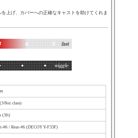
ルを上げ、カバーへの正確なキャストを助けてくれま
mm
(3/8oz class)
 (3ft)
nt-#6 / Rear-#6 (DECOY Y-F33F)