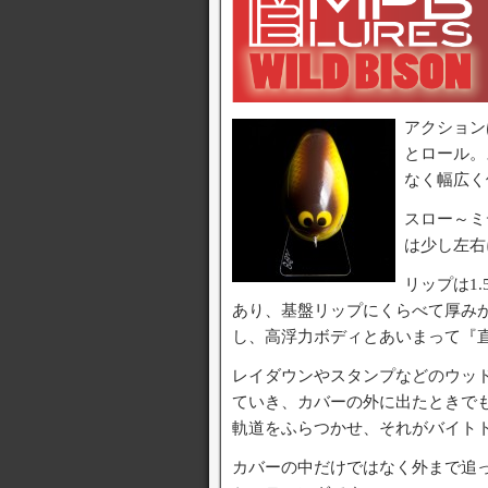
アクション
とロール。
なく幅広く
スロー～ミ
は少し左右
リップは1
あり、基盤リップにくらべて厚み
し、高浮力ボディとあいまって『
レイダウンやスタンプなどのウッ
ていき、カバーの外に出たときでも
軌道をふらつかせ、それがバイト
カバーの中だけではなく外まで追