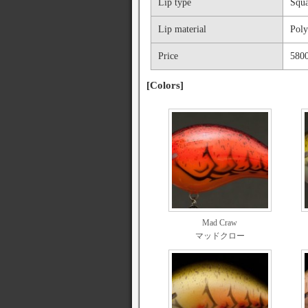
Lip type
Squ
Lip material
Poly
Price
5800
[Colors]
Mad Craw
マッドクロー