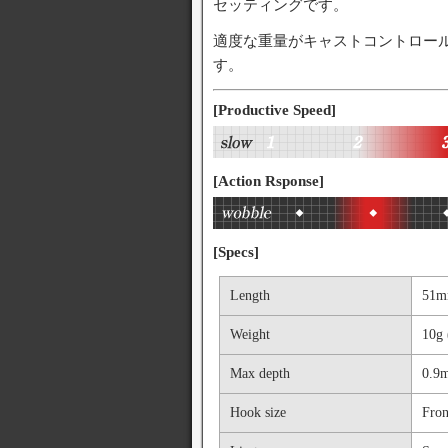
セッティングです。
適度な重量がキャストコントロー
す。
[Productive Speed]
[Action Rsponse]
[Specs]
Length
51
Weight
10g 
Max depth
0.9m
Hook size
Fro