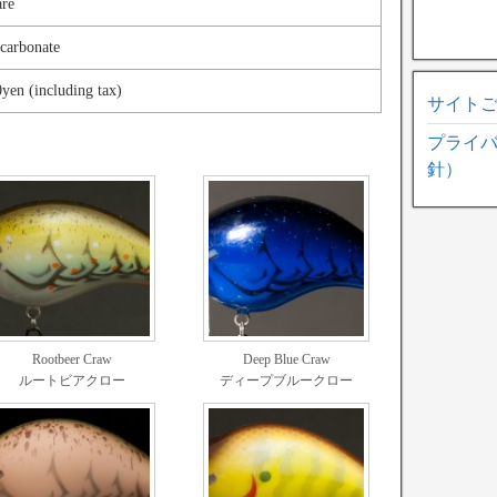
are
carbonate
yen (including tax)
サイト
プライ
針）
Rootbeer Craw
Deep Blue Craw
ルートビアクロー
ディープブルークロー