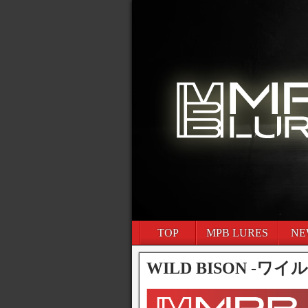
TOP
MPB LURES
NE
WILD BISON -ワ