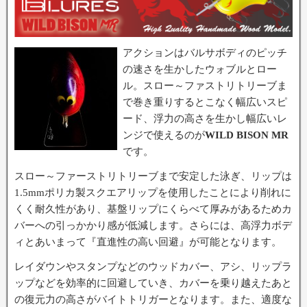
アクションはバルサボディのピッチ
の速さを生かしたウォブルとロー
ル。スロー～ファストリトリーブま
で巻き重りするとこなく幅広いスピ
ード、浮力の高さを生かし幅広いレ
ンジで使えるのが
WILD BISON MR
です。
スロー～ファーストリトリーブまで安定した泳ぎ、リップは
1.5mmポリカ製スクエアリップを使用したことにより削れに
くく耐久性があり、基盤リップにくらべて厚みがあるためカ
バーへの引っかかり感が低減します。さらには、高浮力ボデ
ィとあいまって『直進性の高い回避』が可能となります。
レイダウンやスタンプなどのウッドカバー、アシ、リップラ
ップなどを効率的に回避していき、カバーを乗り越えたあと
の復元力の高さがバイトトリガーとなります。また、適度な