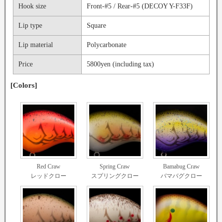
Hook size
Front-#5 / Rear-#5 (DECOY Y-F33F)
Lip type
Square
Lip material
Polycarbonate
Price
5800yen (including tax)
[Colors]
Red Craw
Spring Craw
Bamabug Craw
レッドクロー
スプリングクロー
バマバグクロー