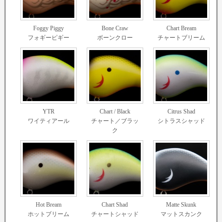
Foggy Piggy
Bone Craw
Chart Bream
フォギーピギー
ボーンクロー
チャートブリーム
YTR
Chart / Black
Citrus Shad
ワイティアール
チャート／ブラッ
シトラスシャッド
ク
Hot Bream
Chart Shad
Matte Skunk
ホットブリーム
チャートシャッド
マットスカンク