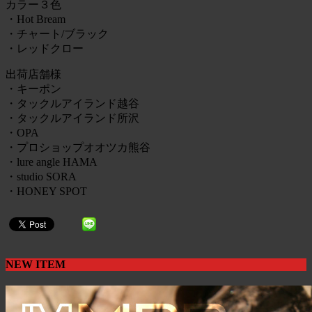
カラー３色
・Hot Bream
・チャート/ブラック
・レッドクロー
出荷店舗様
・キーポン
・タックルアイランド越谷
・タックルアイランド所沢
・OPA
・プロショップオオツカ熊谷
・lure angle HAMA
・studio SORA
・HONEY SPOT
NEW ITEM