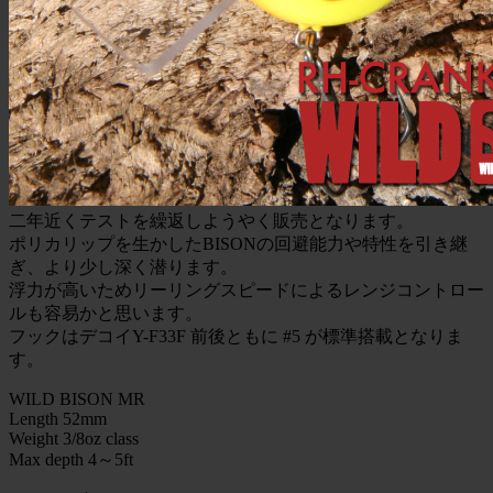
二年近くテストを繰返しようやく販売となります。
ポリカリップを生かしたBISONの回避能力や特性を引き継
ぎ、より少し深く潜ります。
浮力が高いためリーリングスピードによるレンジコントロー
ルも容易かと思います。
フックはデコイY-F33F 前後ともに #5 が標準搭載となりま
す。
WILD BISON MR
Length 52mm
Weight 3/8oz class
Max depth 4～5ft