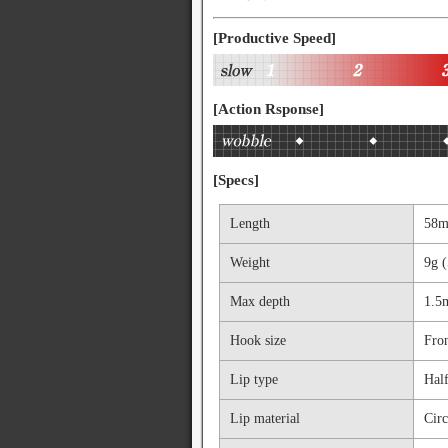
[Productive Speed]
[Action Rsponse]
[Specs]
Length
58
Weight
9g (
Max depth
1.5m
Hook size
Fro
Lip type
Hal
Lip material
Circ