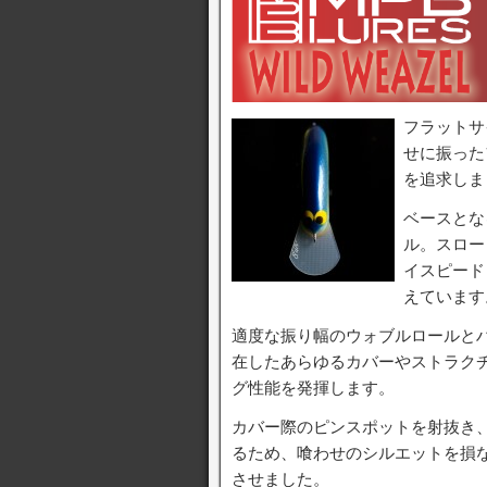
フラットサ
せに振った
を追求しま
ベースとな
ル。スロー
イスピード
えています
適度な振り幅のウォブルロールと
在したあらゆるカバーやストラク
グ性能を発揮します。
カバー際のピンスポットを射抜き
るため、喰わせのシルエットを損
させました。