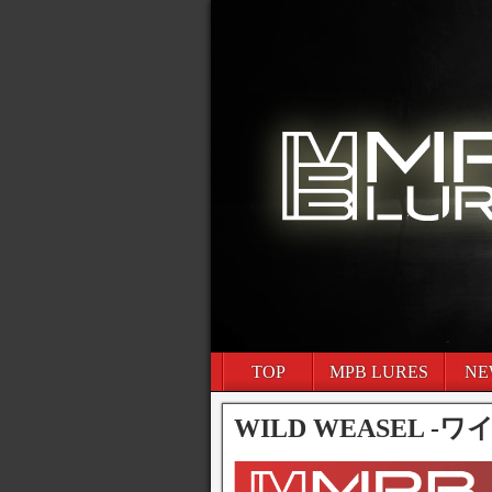
TOP
MPB LURES
NE
WILD WEASEL 