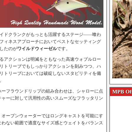
イドクランクがもっとも活躍するステージ――喰わ
フィネスアプローチにおいてベストなセッティング
したのが
ワイルドウィーゼル
です。
るアクションは明滅をともなった高速ウォブルロー
リトリーブでもしっかりアクションを刻みつつ、ハ
リトリーブにおいては破綻しないスタビリティを備
。
MPB Off
ハーフラウンドリップの組み合わせは、シャローに点
チャーに対して汎用性の高いスムーズなフラッタリン
、オープンウォーターではロングキャストを可能にす
なわない範囲で適度なサイズ感とウェイトをバランス