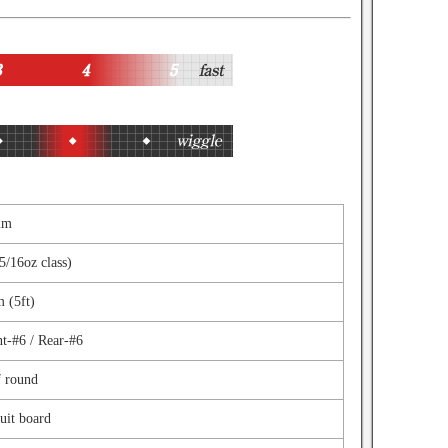
mm
5/16oz class)
 (5ft)
nt-#6 / Rear-#6
f round
uit board