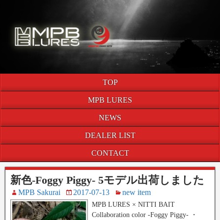
TOP
MPB LURES
NEWS
DEALER LIST
CONTACT
新色-Foggy Piggy- 5モデル出荷しました
MPB Sakurai
2017-07-13
new item
MPB LURES × NITTI BAIT
Collaboration color -Foggy Piggy- ・