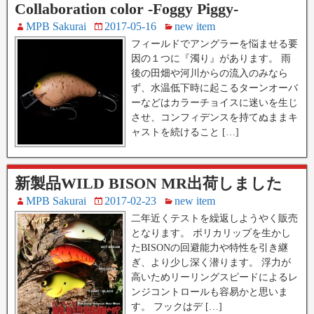
Collaboration color -Foggy Piggy-
MPB Sakurai
2017-05-16
new item
フィールドでアングラーを悩ませる要
因の１つに『濁り』があります。 雨
後の田畑や河川からの流入のみなら
ず、水温低下時に起こるターンオーバ
ーなどはカラーチョイスに迷いを生じ
させ、コンフィデンスを持てぬままキ
ャストを続けること […]
新製品WILD BISON MR出荷しました
MPB Sakurai
2017-02-23
new item
二年近くテストを繰返しようやく販売
となります。 ポリカリップを生かし
たBISONの回避能力や特性を引き継
ぎ、より少し深く潜ります。 浮力が
高いためリーリングスピードによるレ
ンジコントロールも容易かと思いま
す。 フックはデ […]