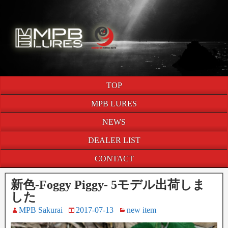
TOP
MPB LURES
NEWS
DEALER LIST
CONTACT
新色-Foggy Piggy- 5モデル出荷しま
した
MPB Sakurai
2017-07-13
new item